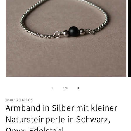
von
1
/
6
SOULS & STORIES
Armband in Silber mit kleiner
Natursteinperle in Schwarz,
Onyx, Edelstahl