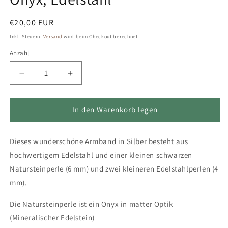
Normaler
€20,00 EUR
Preis
Inkl. Steuern.
Versand
wird beim Checkout berechnet
Anzahl
Verringere
Erhöhe
die
die
Menge
Menge
für
für
In den Warenkorb legen
Armband
Armband
in
in
Dieses wunderschöne Armband in Silber besteht aus
Silber
Silber
mit
mit
hochwertigem Edelstahl und einer kleinen schwarzen
kleiner
kleiner
Natursteinperle (6 mm) und zwei kleineren Edelstahlperlen (4
Natursteinperle
Natursteinperle
mm).
in
in
Schwarz,
Schwarz,
Die Natursteinperle ist ein Onyx in matter Optik
Onyx,
Onyx,
Edelstahl
Edelstahl
(Mineralischer Edelstein)