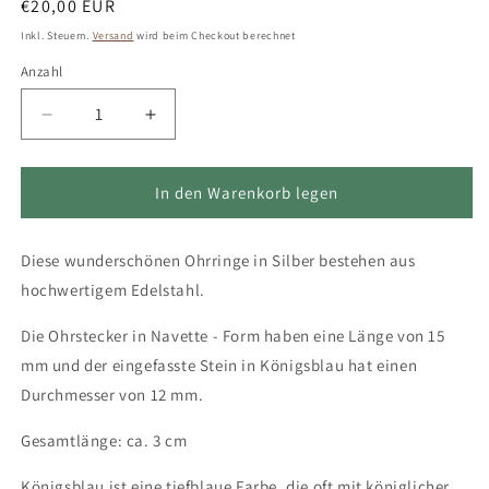
Normaler
€20,00 EUR
Preis
Inkl. Steuern.
Versand
wird beim Checkout berechnet
Anzahl
Verringere
Erhöhe
die
die
Menge
Menge
für
für
In den Warenkorb legen
Ohrringe
Ohrringe
Navette
Navette
Diese wunderschönen Ohrringe in Silber bestehen aus
in
in
Silber
Silber
hochwertigem Edelstahl.
und
und
Königsblau
Königsblau
Die Ohrstecker in Navette - Form haben eine Länge von 15
mm und der eingefasste Stein in Königsblau hat einen
Durchmesser von 12 mm.
Gesamtlänge: ca. 3 cm
Königsblau ist eine tiefblaue Farbe, die oft mit königlicher