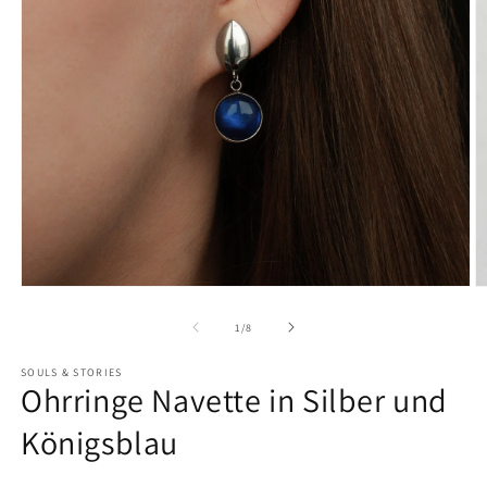
von
1
/
8
SOULS & STORIES
Ohrringe Navette in Silber und
Königsblau