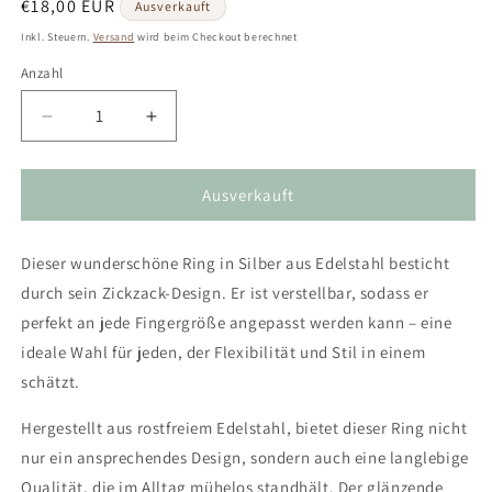
Normaler
€18,00 EUR
Ausverkauft
Preis
Inkl. Steuern.
Versand
wird beim Checkout berechnet
Anzahl
Verringere
Erhöhe
die
die
Menge
Menge
für
für
Ausverkauft
Silberner
Silberner
Ring
Ring
Dieser wunderschöne Ring in Silber aus Edelstahl besticht
aus
aus
Edelstahl
Edelstahl
durch sein Zickzack-Design. Er ist verstellbar, sodass er
im
im
perfekt an jede Fingergröße angepasst werden kann – eine
Zickzack-
Zickzack-
ideale Wahl für jeden, der Flexibilität und Stil in einem
Design,
Design,
verstellbar
verstellbar
schätzt.
Hergestellt aus rostfreiem Edelstahl, bietet dieser Ring nicht
nur ein ansprechendes Design, sondern auch eine langlebige
Qualität, die im Alltag mühelos standhält. Der glänzende