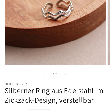
von
1
/
7
SOULS & STORIES
Silberner Ring aus Edelstahl im
Zickzack-Design, verstellbar