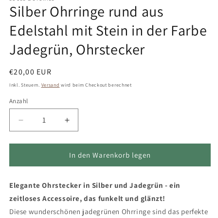
Silber Ohrringe rund aus
Edelstahl mit Stein in der Farbe
Jadegrün, Ohrstecker
Normaler
€20,00 EUR
Preis
Inkl. Steuern.
Versand
wird beim Checkout berechnet
Anzahl
Verringere
Erhöhe
die
die
Menge
Menge
für
für
In den Warenkorb legen
Silber
Silber
Ohrringe
Ohrringe
Elegante Ohrstecker in Silber und Jadegrün - ein
rund
rund
aus
aus
zeitloses Accessoire, das funkelt und glänzt!
Edelstahl
Edelstahl
Diese wunderschönen jadegrünen Ohrringe sind das perfekte
mit
mit