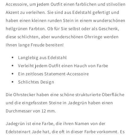
Accessoire, um jedem Outfit einen farblichen und stilvollen
Stein
Stein
in
in
Akzent zu verleihen. Sie sind aus Edelstahl gefertigt und
der
der
haben einen kleinen runden Stein in einem wunderschönen
Farbe
Farbe
hellgrünen Farbton. Ob für Sie selbst oder als Geschenk,
Jadegrün,
Jadegrün,
diese schlichten, aber wunderschönen Ohrringe werden
Ohrstecker
Ohrstecker
Ihnen lange Freude bereiten!
Langlebig aus Edelstahl
Verleiht jedem Outfit einen Hauch von Farbe
Ein zeitloses Statement-Accessoire
Schlichtes Design
Die Ohrstecker haben eine schöne strukturierte Oberfläche
und die eingefassten Steine in Jadegrün haben einen
Durchmesser von 12 mm.
Jadegrün ist eine Farbe, die ihren Namen von der
Edelsteinart Jade hat, die oft in dieser Farbe vorkommt. Es