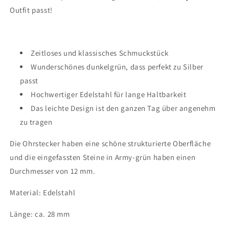
Outfit passt!
grün,
grün,
Ohrstecker
Ohrstecker
Zeitloses und klassisches Schmuckstück
Wunderschönes dunkelgrün, dass perfekt zu Silber
passt
Hochwertiger Edelstahl für lange Haltbarkeit
Das leichte Design ist den ganzen Tag über angenehm
zu tragen
Die Ohrstecker haben eine schöne strukturierte Oberfläche
und die eingefassten Steine in Army-grün haben einen
Durchmesser von 12 mm.
Material: Edelstahl
Länge: ca. 28 mm