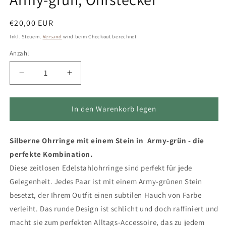
Normaler
€20,00 EUR
Preis
Inkl. Steuern.
Versand
wird beim Checkout berechnet
Anzahl
Verringere
Erhöhe
die
die
Menge
Menge
für
für
In den Warenkorb legen
Silber
Silber
Ohrringe
Ohrringe
Silberne Ohrringe mit einem Stein in Army-grün - die
rund
rund
aus
aus
perfekte Kombination.
Edelstahl
Edelstahl
Diese zeitlosen Edelstahlohrringe sind perfekt für jede
mit
mit
Gelegenheit. Jedes Paar ist mit einem Army-grünen Stein
Stein
Stein
in
in
besetzt, der Ihrem Outfit einen subtilen Hauch von Farbe
der
der
verleiht. Das runde Design ist schlicht und doch raffiniert und
Farbe
Farbe
macht sie zum perfekten Alltags-Accessoire, das zu jedem
Army-
Army-