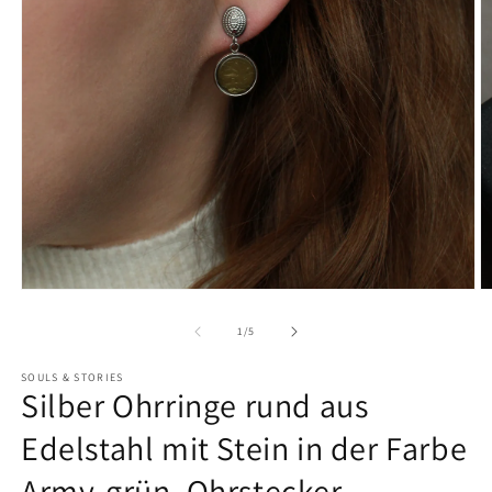
von
1
/
5
SOULS & STORIES
Silber Ohrringe rund aus
Edelstahl mit Stein in der Farbe
Army-grün, Ohrstecker