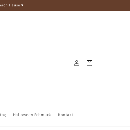
nach Hause ♥︎
Einloggen
Warenkorb
stag
Halloween Schmuck
Kontakt