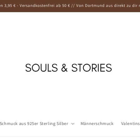
n 3,95 € - Versandkostenfrei ab 50 € // Von Dortmund aus direkt zu dir 
Schmuck aus 925er Sterling Silber
Männerschmuck
Valentin