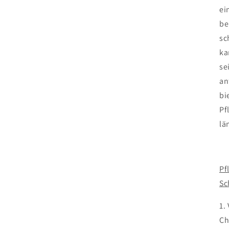
ei
be
sc
ka
se
an
bi
Pf
lä
Pf
Sc
1.
Ch