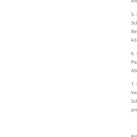
An
5.
Sc
Be
kö
6.
Pa
Ab
7.
Ve
Sc
pr
Bi