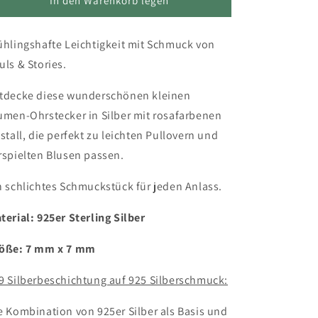
für
für
In den Warenkorb legen
Ohrstecker
Ohrstecker
925er
925er
ühlingshafte Leichtigkeit mit Schmuck von
Silber,
Silber,
Blume
Blume
uls & Stories.
mit
mit
kleinem
kleinem
tdecke diese wunderschönen kleinen
Kristall
Kristall
umen-Ohrstecker in Silber mit rosafarbenen
in
in
rosa
rosa
istall, die perfekt zu leichten Pullovern und
rspielten Blusen passen.
n schlichtes Schmuckstück für jeden Anlass.
terial: 925er Sterling Silber
öße: 7 mm x 7 mm
9 Silberbeschichtung auf 925 Silberschmuck:
e Kombination von 925er Silber als Basis und