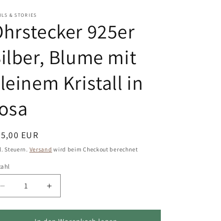
LS & STORIES
hrstecker 925er
ilber, Blume mit
leinem Kristall in
osa
ormaler
25,00 EUR
eis
l. Steuern.
Versand
wird beim Checkout berechnet
zahl
Verringere
Erhöhe
die
die
Menge
Menge