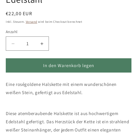
Normaler
€22,00 EUR
Preis
Inkl. Steuern.
Versand
wird beim Checkout berechnet
Anzahl
Verringere
Erhöhe
die
die
Menge
Menge
für
für
In den Warenkorb legen
Halskette
Halskette
in
in
Eine roségoldene Halskette mit einem wunderschönen
Rosegold,
Rosegold,
Anhänger
Anhänger
weißen Stein, gefertigt aus Edelstahl.
mit
mit
weißen
weißen
Stein,
Stein,
Diese atemberaubende Halskette ist aus hochwertigem
Edelstahl
Edelstahl
Edelstahl gefertigt. Das Herzstück der Kette ist ein strahlend
weißer Steinanhänger, der jedem Outfit einen eleganten