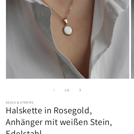
von
1
/
6
SOULS & STORIES
Halskette in Rosegold,
Anhänger mit weißen Stein,
Edelstahl