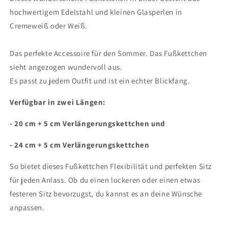
kleinen
kleinen
hochwertigem Edelstahl und kleinen Glasperlen in
Perlen
Perlen
Cremeweiß oder Weiß.
in
in
Cremeweiß
Cremeweiß
oder
oder
Das perfekte Accessoire für den Sommer. Das Fußkettchen
Weiß,
Weiß,
sieht angezogen wundervoll aus.
Edelstahl
Edelstahl
Es passt zu jedem Outfit und ist ein echter Blickfang.
Verfügbar in zwei Längen:
- 20 cm + 5 cm Verlängerungskettchen und
- 24 cm + 5 cm Verlängerungskettchen
So bietet dieses Fußkettchen Flexibilität und perfekten Sitz
für jeden Anlass. Ob du einen lockeren oder einen etwas
festeren Sitz bevorzugst, du kannst es an deine Wünsche
anpassen.