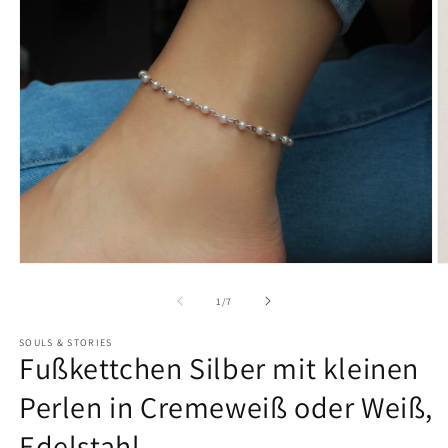
von
1
/
7
SOULS & STORIES
Fußkettchen Silber mit kleinen
Perlen in Cremeweiß oder Weiß,
Edelstahl