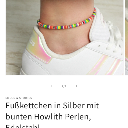
von
1
/
9
SOULS & STORIES
Fußkettchen in Silber mit
bunten Howlith Perlen,
Edelstahl