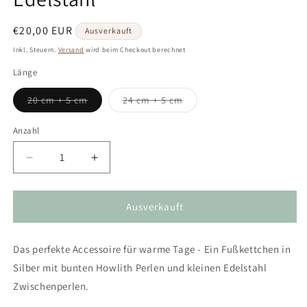
Normaler
€20,00 EUR
Ausverkauft
Preis
Inkl. Steuern.
Versand
wird beim Checkout berechnet
Länge
Variante
Variante
20 cm + 5 cm
24 cm + 5 cm
ausverkauft
ausverkauft
oder
oder
nicht
nicht
Anzahl
verfügbar
verfügbar
Verringere
Erhöhe
die
die
Menge
Menge
für
für
Ausverkauft
Fußkettchen
Fußkettchen
in
in
Das perfekte Accessoire für warme Tage - Ein Fußkettchen in
Silber
Silber
mit
mit
Silber mit bunten Howlith Perlen und kleinen Edelstahl
bunten
bunten
Zwischenperlen.
Howlith
Howlith