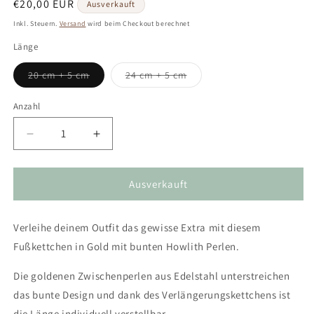
Normaler
€20,00 EUR
Ausverkauft
Preis
Inkl. Steuern.
Versand
wird beim Checkout berechnet
Länge
Variante
Variante
20 cm + 5 cm
24 cm + 5 cm
ausverkauft
ausverkauft
oder
oder
nicht
nicht
Anzahl
verfügbar
verfügbar
Verringere
Erhöhe
die
die
Menge
Menge
für
für
Ausverkauft
Fußkettchen
Fußkettchen
in
in
Verleihe deinem Outfit das gewisse Extra mit diesem
Gold
Gold
mit
mit
Fußkettchen in Gold mit bunten Howlith Perlen.
bunten
bunten
Howlith
Howlith
Die goldenen Zwischenperlen aus Edelstahl unterstreichen
Perlen,
Perlen,
das bunte Design und dank des Verlängerungskettchens ist
Edelstahl
Edelstahl
die Länge individuell verstellbar.