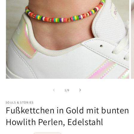
von
1
/
9
SOULS & STORIES
Fußkettchen in Gold mit bunten
Howlith Perlen, Edelstahl