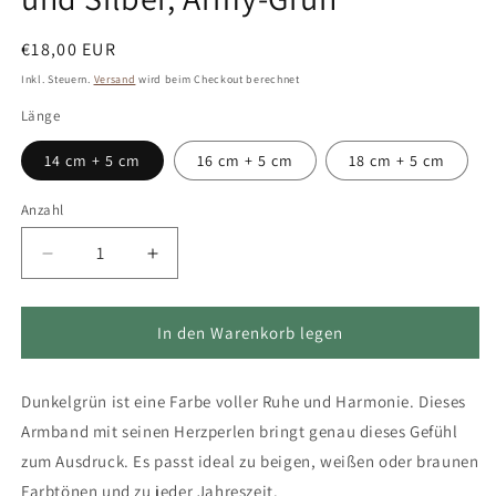
Normaler
€18,00 EUR
Preis
Inkl. Steuern.
Versand
wird beim Checkout berechnet
Länge
14 cm + 5 cm
16 cm + 5 cm
18 cm + 5 cm
Anzahl
Verringere
Erhöhe
die
die
Menge
Menge
für
für
In den Warenkorb legen
Armband
Armband
mit
mit
Dunkelgrün ist eine Farbe voller Ruhe und Harmonie. Dieses
Perlen
Perlen
in
in
Armband mit seinen Herzperlen bringt genau dieses Gefühl
Herzform,
Herzform,
zum Ausdruck. Es passt ideal zu beigen, weißen oder braunen
Dunkelgrün-
Dunkelgrün-
Farbtönen und zu jeder Jahreszeit.
Metallic
Metallic