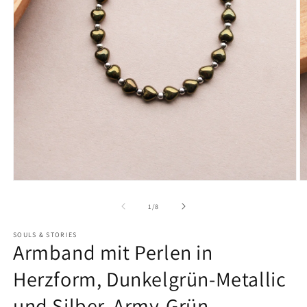
von
1
/
8
SOULS & STORIES
Armband mit Perlen in
Herzform, Dunkelgrün-Metallic
und Silber, Army-Grün