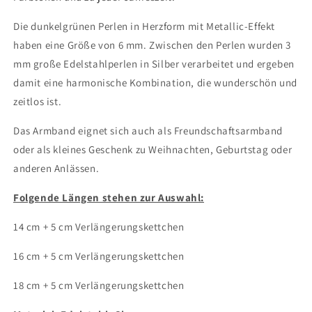
und
und
Die dunkelgrünen Perlen in Herzform mit Metallic-Effekt
Silber,
Silber,
Army-
Army-
haben eine Größe von 6 mm. Zwischen den Perlen wurden 3
Grün
Grün
mm große Edelstahlperlen in Silber verarbeitet und ergeben
damit eine harmonische Kombination, die wunderschön und
zeitlos ist.
Das Armband eignet sich auch als Freundschaftsarmband
oder als kleines Geschenk zu Weihnachten, Geburtstag oder
anderen Anlässen.
Folgende Längen stehen zur Auswahl:
14 cm + 5 cm Verlängerungskettchen
16 cm + 5 cm Verlängerungskettchen
18 cm + 5 cm Verlängerungskettchen