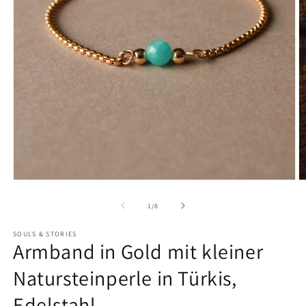
von
1
/
8
SOULS & STORIES
Armband in Gold mit kleiner
Natursteinperle in Türkis,
Edelstahl