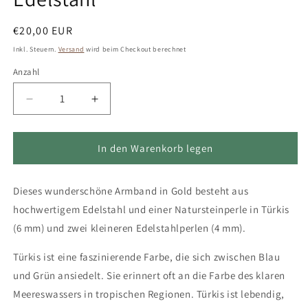
Normaler
€20,00 EUR
Preis
Inkl. Steuern.
Versand
wird beim Checkout berechnet
Anzahl
Verringere
Erhöhe
die
die
Menge
Menge
für
für
In den Warenkorb legen
Armband
Armband
in
in
Dieses wunderschöne Armband in Gold besteht aus
Gold
Gold
mit
mit
hochwertigem Edelstahl und einer Natursteinperle in Türkis
kleiner
kleiner
(6 mm) und zwei kleineren Edelstahlperlen (4 mm).
Natursteinperle
Natursteinperle
in
in
Türkis ist eine faszinierende Farbe, die sich zwischen Blau
Türkis,
Türkis,
und Grün ansiedelt. Sie erinnert oft an die Farbe des klaren
Edelstahl
Edelstahl
Meereswassers in tropischen Regionen. Türkis ist lebendig,